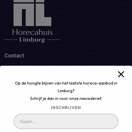
Contact
Sittard
Parijsboulevard 345
6135 LJ Sittard
Op de hoogte blijven van het laatste horeca-aanbod in
Limburg?
Valkenburg a/d Geul
Schrijf je dan in voor onze nieuwsbrief.
Berkelplein 2
INSCHRIJVEN
6301 ZD Valkenburg
info@horecahuislimburg.nl