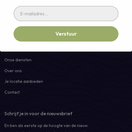
+31 (0)46 400 99 90
Snel naar →
Aanbod
Gezocht
Onze diensten
Over ons
Je locatie aanbieden
Contact
Schrijf je in voor de nieuwsbrief
En ben als eerste op de hoogte van de nieuw