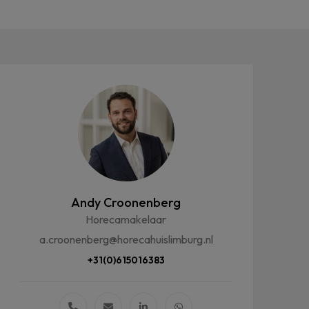
Andy Croonenberg
Horecamakelaar
a.croonenberg@horecahuislimburg.nl
+31(0)615016383