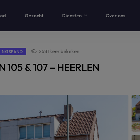
modal-check
od
Gezocht
Diensten
Over ons
2681 keer bekeken
GINGSPAND
 105 & 107 – HEERLEN