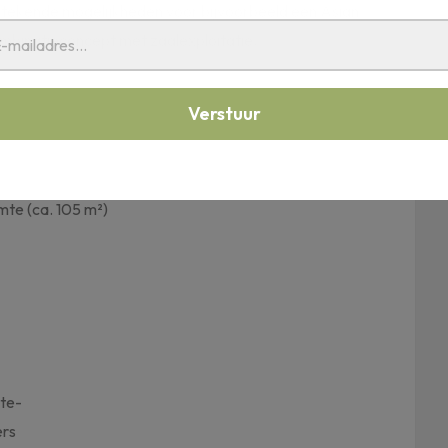
stekende mogelijkheden voor bijvoorbeeld een Asian
combinatieconcept met zaalexploitatie.
te (ca. 105 m²)
mte-
ers