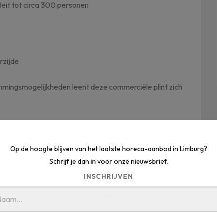
teit tot circa 300 personen
rzijde
emmingsmogelijkheden leent deze commerciële plint zich
Op de hoogte blijven van het laatste horeca-aanbod in Limburg?
Schrijf je dan in voor onze nieuwsbrief.
ng
INSCHRIJVEN
gestaan op begane grond en kelder)