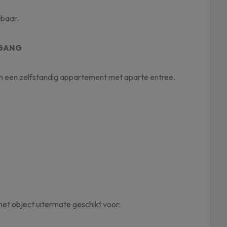
lbaar.
PGANG
ch een zelfstandig appartement met aparte entree.
t object uitermate geschikt voor: