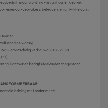
recabedrijf, maar wordt nu vrij van huur en gebruik
oor eigenaar-gebruikers, beleggers en ontwikkelaars.
 Heerlen
zelfstandige woning
a 1988, grootschalig verbouwd 2017–2019)
2027)
eca, kantoor en bedrijfsdoeleinden toegestaan
 TRANSFORMEERBAAR
erciële indeling met onder meer: