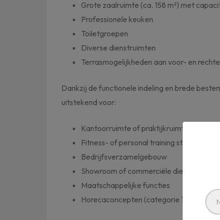
Grote zaalruimte (ca. 158 m²) met capaci
Professionele keuken
Toiletgroepen
Diverse dienstruimten
Terrasmogelijkheden aan voor- en rechte
Dankzij de functionele indeling en brede best
uitstekend voor:
Kantoorruimte of praktijkruimte
Fitness- of personal training studio
Bedrijfsverzamelgebouw
Showroom of commerciële dienstverleni
Maatschappelijke functies
Horecaconcepten (categorie 1 t/m 3 toe