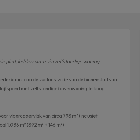
e plint, kelderruimte én zelfstandige woning
eerlerbaan, aan de zuidoostzijde van de binnenstad van
drijfspand met zelfstandige bovenwoning te koop
aar vloeroppervlak van circa 798 m² (inclusief
aal 1.038 m² (892 m² + 146 m²)