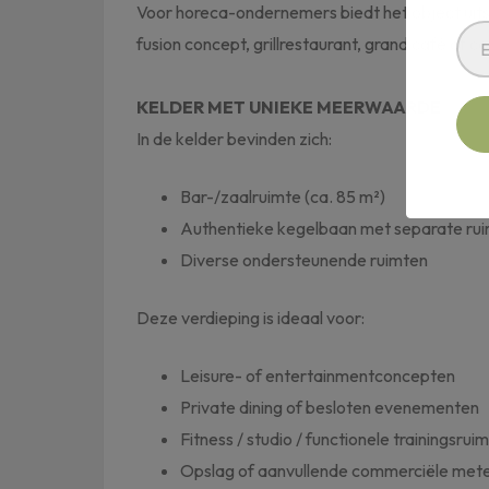
Voor horeca-ondernemers biedt het object uit
fusion concept, grillrestaurant, grand café of 
KELDER MET UNIEKE MEERWAARDE
In de kelder bevinden zich:
Bar-/zaalruimte (ca. 85 m²)
Authentieke kegelbaan met separate ruim
Diverse ondersteunende ruimten
Deze verdieping is ideaal voor:
Leisure- of entertainmentconcepten
Private dining of besloten evenementen
Fitness / studio / functionele trainingsrui
Opslag of aanvullende commerciële met