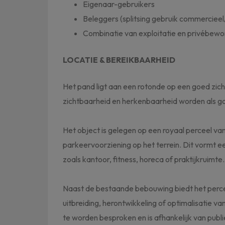
Eigenaar-gebruikers
Beleggers (splitsing gebruik commerciee
Combinatie van exploitatie en privébewo
LOCATIE & BEREIKBAARHEID
Het pand ligt aan een rotonde op een goed zic
zichtbaarheid en herkenbaarheid worden als 
Het object is gelegen op een royaal perceel va
parkeervoorziening op het terrein. Dit vormt 
zoals kantoor, fitness, horeca of praktijkruimte.
Naast de bestaande bebouwing biedt het perce
uitbreiding, herontwikkeling of optimalisatie v
te worden besproken en is afhankelijk van publ